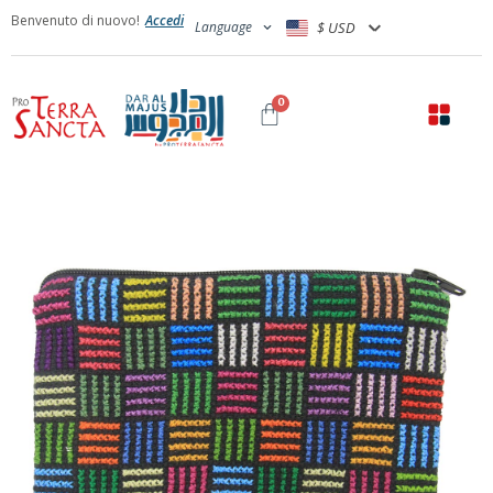
Benvenuto di nuovo!
Accedi
Language
$ USD
0