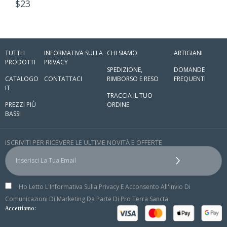
$
23
TUTTI I
INFORMATIVA SULLA
CHI SIAMO
ARTIGIANI
PRODOTTI
PRIVACY
SPEDIZIONE,
DOMANDE
CATALOGO
CONTATTACI
RIMBORSO E RESO
FREQUENTI
IT
TRACCIA IL TUO
PREZZI PIÙ
ORDINE
BASSI
ISCRIVITI PER RICEVERE LE ULTIME NOVITÀ E OFFERTE
Ho Letto L'Informativa Sulla Privacy E Acconsento All'invio Di
Comunicazioni Di Marketing Da Parte Di Pro Terra Sancta
Accettiamo: