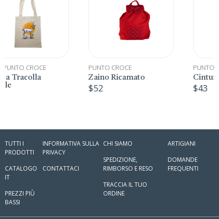
PUNTO CROCE
PUNTO CROCE
Zaino Ricamato
Cintura ricamata
$
52
$
43
TUTTI I
INFORMATIVA SULLA
CHI SIAMO
ARTIGIANI
PRODOTTI
PRIVACY
SPEDIZIONE,
DOMANDE
CATALOGO
CONTATTACI
RIMBORSO E RESO
FREQUENTI
IT
TRACCIA IL TUO
PREZZI PIÙ
ORDINE
BASSI