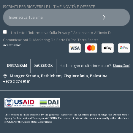
ISCRIVITI PER RICEVERE LE ULTIME NOVITÀ E OFFERTE
Ho Letto L'Informativa Sulla Privacy E Acconsento All'invio Di
Comunicazioni Di Marketing Da Parte Di Pro Terra Sancta
Accettiamo:
Hai bisogno di ulteriore aiuto?
Contattaci
INSTAGRAM
FACEBOOK
Manger Strada, Bethlehem, Cisgiordània, Palestina.
+970 2 274 9161
This website is made possible by the generous support of the American people through the United States
Agency for International Development (USAID). The content of this website do not necessarily reflect the views
of USAID or the United States Government.