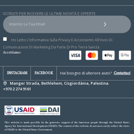
ISCRIVITI PER RICEVERE LE ULTIME NOVITÀ E OFFERTE
Ho Letto L'Informativa Sulla Privacy E Acconsento All'invio Di
Comunicazioni Di Marketing Da Parte Di Pro Terra Sancta
Accettiamo:
Hai bisogno di ulteriore aiuto?
Contattaci
INSTAGRAM
FACEBOOK
Manger Strada, Bethlehem, Cisgiordània, Palestina.
+970 2 274 9161
This website is made possible by the generous support of the American people through the United States
Agency for International Development (USAID). The content of this website do not necessarily reflect the views
of USAID or the United States Government.