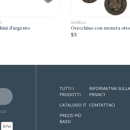
GIOIELLI
GIOIELLI
Orecchino con moneta ottomana
Bracciale color
$
9
$
9
TUTTI I
INFORMATIVA SULL
PRODOTTI
PRIVACY
CATALOGO IT
CONTATTACI
o Di
PREZZI PIÙ
BASSI