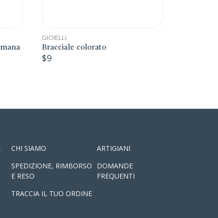
GIOIELLI
ato
Anelli in tecnica resin
$
10
A
CHI SIAMO
ARTIGIANI
SPEDIZIONE, RIMBORSO
DOMANDE
E RESO
FREQUENTI
TRACCIA IL TUO ORDINE