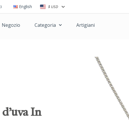
i
English
$ USD
Negozio
Categoria
Artigiani
 d’uva In