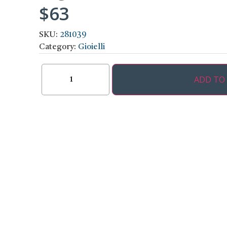
$
63
SKU:
281039
Category:
Gioielli
ADD TO