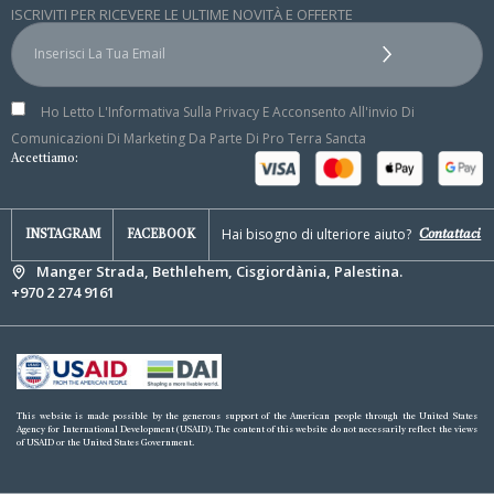
ISCRIVITI PER RICEVERE LE ULTIME NOVITÀ E OFFERTE
Ho Letto L'Informativa Sulla Privacy E Acconsento All'invio Di
Comunicazioni Di Marketing Da Parte Di Pro Terra Sancta
Accettiamo:
Hai bisogno di ulteriore aiuto?
Contattaci
INSTAGRAM
FACEBOOK
Manger Strada, Bethlehem, Cisgiordània, Palestina.
+970 2 274 9161
This website is made possible by the generous support of the American people through the United States
Agency for International Development (USAID). The content of this website do not necessarily reflect the views
of USAID or the United States Government.