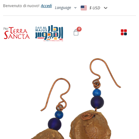
Benvenuto di nuovo!
Accedi
Language
$ USD
0