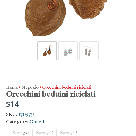
Home
•
Negozio
•
Orecchini beduini riciclati
Orecchini beduini riciclati
$
14
SKU:
170979
Category:
Gioielli
Earrings 1
Earrings 2
Earrings 3