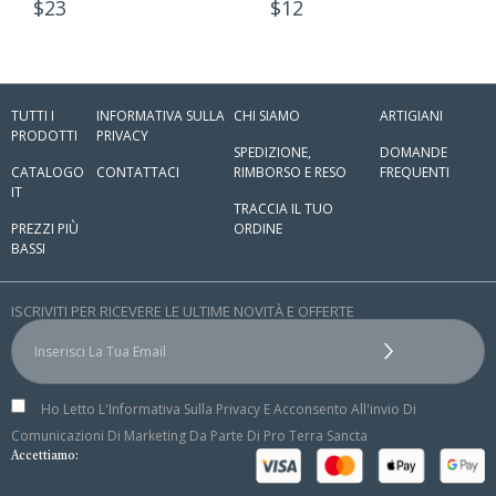
$
23
$
12
TUTTI I
INFORMATIVA SULLA
CHI SIAMO
ARTIGIANI
PRODOTTI
PRIVACY
SPEDIZIONE,
DOMANDE
CATALOGO
CONTATTACI
RIMBORSO E RESO
FREQUENTI
IT
TRACCIA IL TUO
PREZZI PIÙ
ORDINE
BASSI
ISCRIVITI PER RICEVERE LE ULTIME NOVITÀ E OFFERTE
Ho Letto L'Informativa Sulla Privacy E Acconsento All'invio Di
Comunicazioni Di Marketing Da Parte Di Pro Terra Sancta
Accettiamo: