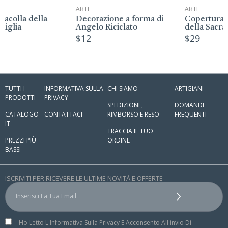
ARTE
ARTE
la
Decorazione a forma di
Copertura per Bibbia
Angelo Riciclato
della Sacra Famiglia
$
12
$
29
TUTTI I
INFORMATIVA SULLA
CHI SIAMO
ARTIGIANI
PRODOTTI
PRIVACY
SPEDIZIONE,
DOMANDE
CATALOGO
CONTATTACI
RIMBORSO E RESO
FREQUENTI
IT
TRACCIA IL TUO
PREZZI PIÙ
ORDINE
BASSI
ISCRIVITI PER RICEVERE LE ULTIME NOVITÀ E OFFERTE
Ho Letto L'Informativa Sulla Privacy E Acconsento All'invio Di