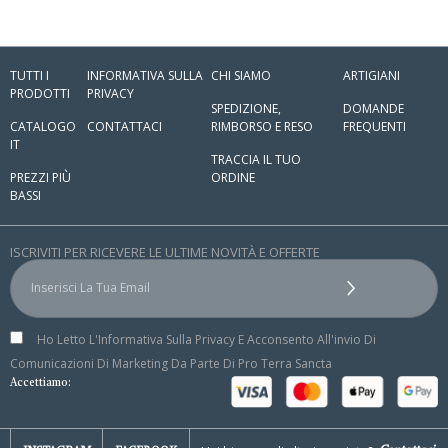
TUTTI I
INFORMATIVA SULLA
CHI SIAMO
ARTIGIANI
PRODOTTI
PRIVACY
SPEDIZIONE,
DOMANDE
CATALOGO
CONTATTACI
RIMBORSO E RESO
FREQUENTI
IT
TRACCIA IL TUO
PREZZI PIÙ
ORDINE
BASSI
ISCRIVITI PER RICEVERE LE ULTIME NOVITÀ E OFFERTE
Ho Letto L'Informativa Sulla Privacy E Acconsento All'invio Di
Comunicazioni Di Marketing Da Parte Di Pro Terra Sancta
Accettiamo: