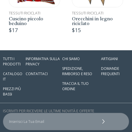
CLATI
TESSUTI RICICLATI
TESSUTI RICICLA
ccolo
Orecchini in legno
Grembiule be
riciclato
adulti
$
15
$
26
TUTTI I
INFORMATIVA SULLA
CHI SIAMO
ARTIGIANI
PRODOTTI
PRIVACY
SPEDIZIONE,
DOMANDE
CATALOGO
CONTATTACI
RIMBORSO E RESO
FREQUENTI
IT
TRACCIA IL TUO
PREZZI PIÙ
ORDINE
BASSI
ISCRIVITI PER RICEVERE LE ULTIME NOVITÀ E OFFERTE