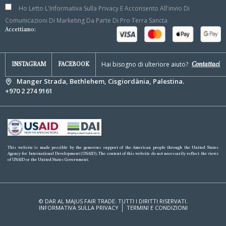
Ho Letto L'Informativa Sulla Privacy E Acconsento All'invio Di
Comunicazioni Di Marketing Da Parte Di Pro Terra Sancta
Accettiamo:
Hai bisogno di ulteriore aiuto?
Contattaci
INSTAGRAM
FACEBOOK
Manger Strada, Bethlehem, Cisgiordània, Palestina.
+970 2 274 9161
This website is made possible by the generous support of the American people through the United States
Agency for International Development (USAID). The content of this website do not necessarily reflect the views
of USAID or the United States Government.
© DAR AL MAJUS FAIR TRADE. TUTTI I DIRITTI RISERVATI.
INFORMATIVA SULLA PRIVACY
TERMINI E CONDIZIONI