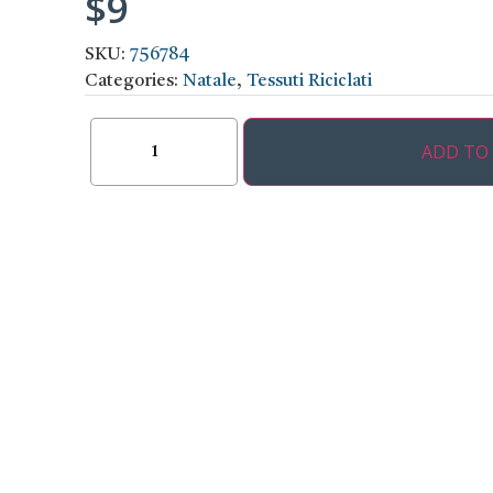
$
9
SKU:
756784
Categories:
Natale
,
Tessuti Riciclati
ADD TO