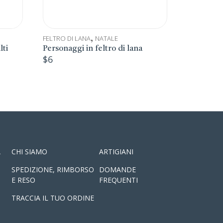
TESSUTI RICICLATI
LEGN
i lana
Pochette beduina
Deco
$
29
$
8
A
CHI SIAMO
ARTIGIANI
SPEDIZIONE, RIMBORSO
DOMANDE
E RESO
FREQUENTI
TRACCIA IL TUO ORDINE