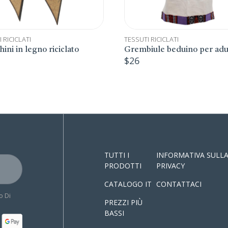
TESSUTI RICICLATI
FELTRO DI LANA
NATALE
,
Grembiule beduino per adulti
Personaggi in feltro d
$
26
$
6
TUTTI I
INFORMATIVA SULL
PRODOTTI
PRIVACY
CATALOGO IT
CONTATTACI
o Di
PREZZI PIÙ
BASSI