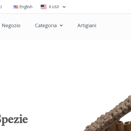
i
English
$ USD
Negozio
Categoria
Artigiani
Spezie