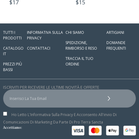
$
17
$
15
TUTTI I
INFORMATIVA SULLA
CHI SIAMO
ARTIGIANI
PRODOTTI
PRIVACY
SPEDIZIONE,
DOMANDE
CATALOGO
CONTATTACI
RIMBORSO E RESO
FREQUENTI
IT
TRACCIA IL TUO
PREZZI PIÙ
ORDINE
BASSI
ISCRIVITI PER RICEVERE LE ULTIME NOVITÀ E OFFERTE
Ho Letto L'Informativa Sulla Privacy E Acconsento All'invio Di
Comunicazioni Di Marketing Da Parte Di Pro Terra Sancta
Accettiamo: