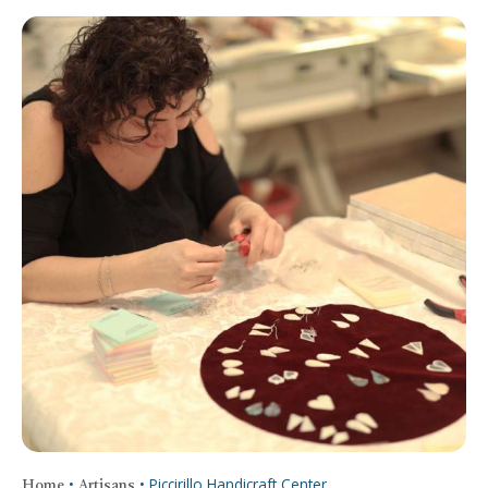
•
•
Piccirillo Handicraft Center
Home
Artisans