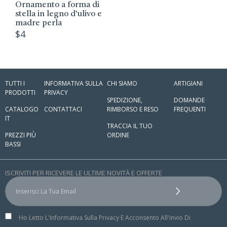
Ornamento a forma di
stella in legno d’ulivo e
madre perla
$
4
TUTTI I
INFORMATIVA SULLA
CHI SIAMO
ARTIGIANI
PRODOTTI
PRIVACY
SPEDIZIONE,
DOMANDE
CATALOGO
CONTATTACI
RIMBORSO E RESO
FREQUENTI
IT
TRACCIA IL TUO
PREZZI PIÙ
ORDINE
BASSI
ISCRIVITI PER RICEVERE LE ULTIME NOVITÀ E OFFERTE
Ho Letto L'Informativa Sulla Privacy E Acconsento All'invio Di